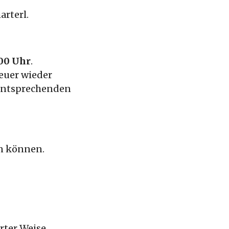
rterl.
00 Uhr
.
heuer wieder
entsprechenden
en können.
rter Weise